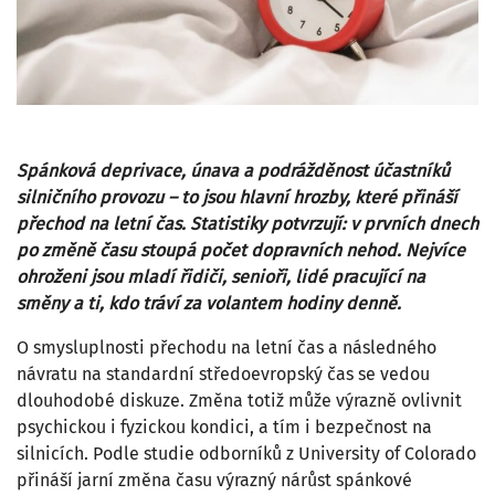
Spánková deprivace, únava a podrážděnost účastníků
silničního provozu – to jsou hlavní hrozby, které přináší
přechod na letní čas. Statistiky potvrzují: v prvních dnech
po změně času stoupá počet dopravních nehod. Nejvíce
ohroženi jsou mladí řidiči, senioři, lidé pracující na
směny a ti, kdo tráví za volantem hodiny denně.
O smysluplnosti přechodu na letní čas a následného
návratu na standardní středoevropský čas se vedou
dlouhodobé diskuze. Změna totiž může výrazně ovlivnit
psychickou i fyzickou kondici, a tím i bezpečnost na
silnicích. Podle studie odborníků z University of Colorado
přináší jarní změna času výrazný nárůst spánkové